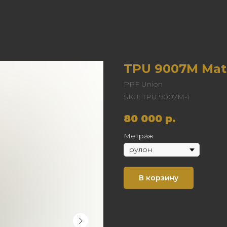
TPU 9007M Matt
PPF Union
SKU:
TPU 9007M-1
80 000
р.
Метраж
В корзину